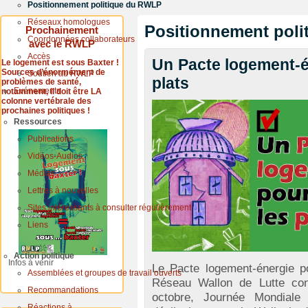
Positionnement politique du RWLP
Réseaux homologues
Positionnement pol
Prochainement
Coordonnées collaborateurs
avec le RWLP
Accès
Un Pacte logement-én
Le logement est sous Baxter !
Sources d’énormément de
Soutien au RWLP
plats
problèmes de santé,
Evénements
notamment, il doit être LA
colonne vertébrale des
prochaines politiques !
Ressources
Publications
Vidéos-Audios
Médias
Lettres à nouvelles
Sites intéressants à consulter régulièrement
Liens
Action politique
Infos à venir
Le Pacte logement-énergie pou
Assemblées et groupes de travail ouverts
Réseau Wallon de Lutte con
Recommandations
octobre, Journée Mondiale
Réactions à...