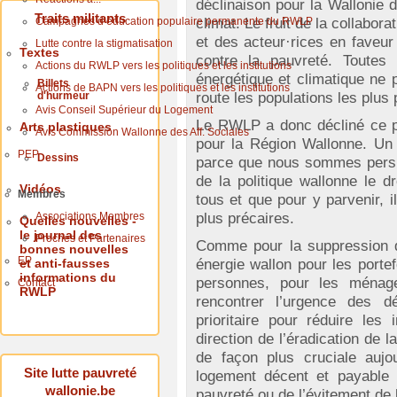
déclinaison pour la Wallonie 
Traits militants
Campagnes d’éducation populaire permanente du RWLP
climat. Le fruit de la collabora
et des acteur·rices en faveur 
Lutte contre la stigmatisation
Textes
contre la pauvreté. Toutes 
Actions du RWLP vers les politiques et les institutions
énergétique et climatique ne p
Billets
Actions de BAPN vers les politiques et les institutions
d'hurmeur
route les populations les plus 
Avis Conseil Supérieur du Logement
Le RWLP a donc décliné ce pa
Arts plastiques
Avis Commission Wallonne des Aff. Sociales
pour la Région Wallonne. Un p
PEP
Dessins
parce que nous sommes persua
de la politique wallonne le d
Vidéos
Membres
tous et que pour y parvenir, il
Associations Membres
plus précaires.
Quelles nouvelles -
le journal des
Proches et Partenaires
Comme pour la suppression d
bonnes nouvelles
EP
et anti-fausses
énergie wallon pour les portef
informations du
personnes, pour les ménages
Contact
RWLP
rencontrer l’urgence des dé
prioritaire pour réduire les
direction de l’éradication de 
de façon plus cruciale aujo
Site lutte pauvreté
logement décent et payable e
wallonie.be
pauvreté ou de l’évitement de