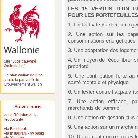
LES 15 VERTUS D’UN P
POUR LES PORTEFEUILLES
1. L’effectivité du droit au log
2. Une action sur les cap
consommations énergétiques
3. Une adaptation des logemen
4. Un moyen de rééquilibrer sou
Site
"Lutte pauvreté
propriété
Wallonie.be"
Le
plan wallon de lutte
5. Une contribution forte au 
contre la pauvreté
du
santé mentale et physique
Grouvernement wallon
6. Un levier contre l’appauvri
7. Une action efficace, par
Suivez-nous
marchands de sommeil
via la Résistante - la
8. Une option de gestion plus c
Proposante
9. Une action sur un marché n
Via Facebook
Via Instagram - rwlpasbl
10. Un combat contre toutes l