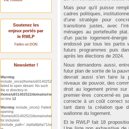
Via Youtube
Mais pour qu'il puisse rempl
cadres politiques, institutionn
d’une stratégie pour concr
Soutenez les
transitions justes, avec l’in
enjeux portés par
ménages au portefeuille pla
le RWLP
d'un pacte logement-énergie 
endossé par tous les partis w
Faites un DON
futurs programmes puis dans
après les élections de 2024.
Nous demandons aussi, entre a
Newsletter !
futur plan de sortie de la pauv
devrait aussi s'en faire la
Warning
:
include_once(/home/u931402522/domains/rwlp.rtaweb.be/public_html/administrat
niveaux de pouvoir, des commu
failed to open stream: No such
droit au logement prime sur 
file or directory in
/home/u931402522/domains/rwlp.rtaweb.be/public_html/modules/mod_acymai
premier·ères concerné·es par 
on line
12
correcte à un coût correct s
tant dans la création que d
Warning
: include_once(): Failed
opening
wallonne du logement.
'/home/u931402522/domains/rwlp.rtaweb.be/public_html/administrator/component
for inclusion
Et le RWLP fait 18 propositio
(include_path='.:/opt/alt/php71/usr/share/pear')
Une liste non exhaustive de 