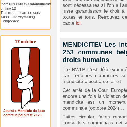
in
/home/u931402522/domains/rwlp.rtaweb.be/public_html/modules/mod_acymai
sont nécessaires si l'on a l'a
on line
12
juste garantissant le droit 
This module can not work
toutes et tous. Retrouvez ce
without the AcyMailing
Component
pacte
ici
.
17 octobre
MENDICITE// Les in
253 communes belg
droits humains
Le RWLP c’est déjà exprimé 
par certaines communes sur
mendicité « peut » se faire !
Cet arrêt de la Cour Europé
encore une fois la violation d
mendicité est un moment i
communale (octobre 2024)…
Journée Mondiale de lutte
contre la pauvreté 2023
Faites circuler, faites rem
conseillers communaux cet ar