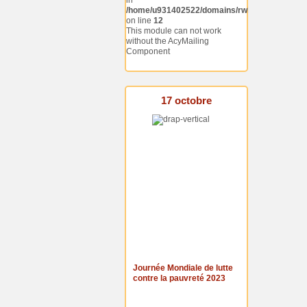
in
/home/u931402522/domains/rwlp.rtaweb.be/p
on line
12
This module can not work
without the AcyMailing
Component
17 octobre
Journée Mondiale de lutte
contre la pauvreté 2023