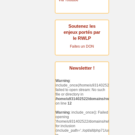
Via Youtube
Soutenez les
enjeux portés par
le RWLP
Faites un DON
Newsletter !
Warning
:
include_once(/home/u931402522/domains/rwlp.rt
failed to open stream: No such
file or directory in
/home/u931402522/domains/rwlp.rtaweb.be/p
on line
12
Warning
: include_once(): Failed
opening
'/home/u931402522/domains/rwlp.rtaweb.be/publ
for inclusion
(include_path='.:/opt/alt/php71/usr/share/pear')