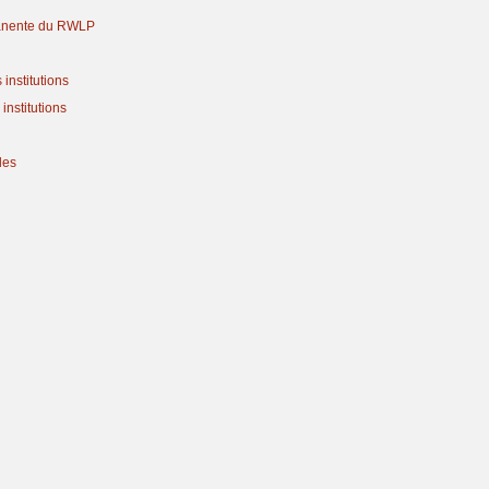
anente du RWLP
institutions
institutions
les