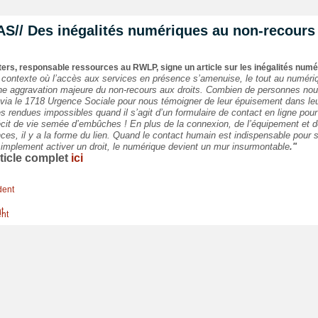
S// Des inégalités numériques au non-recours
ters, responsable ressources au RWLP, signe un article sur les inégalités numé
contexte où l’accès aux services en présence s’amenuise, le tout au numéri
une aggravation majeure du non-recours aux droits. Combien de personnes no
 via le 1718 Urgence Sociale pour nous témoigner de leur épuisement dans le
 rendues impossibles quand il s’agit d’un formulaire de contact en ligne pour
écit de vie semée d’embûches ! En plus de la connexion, de l’équipement et 
es, il y a la forme du lien. Quand le contact humain est indispensable pour s
simplement activer un droit, le numérique devient un mur insurmontable
."
article complet
ici
dent
t
ent