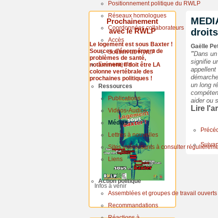
Positionnement politique du RWLP
Réseaux homologues
MEDIA
Prochainement
Coordonnées collaborateurs
avec le RWLP
droits
Accès
Le logement est sous Baxter !
Gaëlle Pe
Sources d’énormément de
Soutien au RWLP
"
Dans un 
problèmes de santé,
signifie 
Evénements
notamment, il doit être LA
appellent
colonne vertébrale des
démarches
prochaines politiques !
un long r
Ressources
compétenc
Publications
aider ou 
Lire l'
Vidéos-Audios
Médias
Précé
Lettres à nouvelles
Suivan
Sites intéressants à consulter régulièrem
Liens
Action politique
Infos à venir
Assemblées et groupes de travail ouverts
Recommandations
Réactions à...