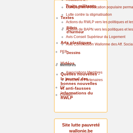
Traits militants
Campagnes d’éducation populaire perm
Lutte contre la stigmatisation
Textes
Actions du RWLP vers les politiques et les 
Billets
Actions de BAPN vers les politiques et les 
d'hurmeur
Avis Conseil Supérieur du Logement
Arts plastiques
Avis Commission Wallonne des Aff. Socia
PEP
Dessins
Vidéos
Membres
Associations Membres
Quelles nouvelles -
le journal des
Proches et Partenaires
bonnes nouvelles
EP
et anti-fausses
informations du
Contact
RWLP
Site lutte pauvreté
wallonie.be