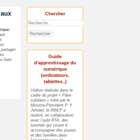
 aux
Chercher
rique:
Rechercher
que
us
urs
 partager
des
Guide
e faire
d'apprentissage du
numérique
(ordinateurs,
tablettes..)
Vidéos réalisée dans le
cadre du projet « Fibre
solidaire » initié par le
Ministre-Président P.-Y.
Jeholet, le RWLP a
réalisé, en collaboration
avec l’asbl RTA, des
tutoriels qui visent à
accompagner des jeunes
et des familles dans